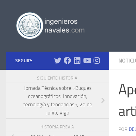
Saltar al contenido
NOTICI
SEGUIR:
SIGUIENTE HISTORIA
Ape
Jornada Técnica sobre «Buques
oceanográficos: innovación,
tecnología y tendencias», 20 de
art
junio, Vigo
HISTORIA PREVIA
POR
DE