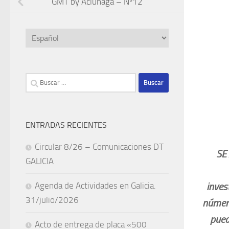
GMT by Aclunaga – Nº12
Elegir
un
idioma
Buscar:
ENTRADAS RECIENTES
Circular 8/26 – Comunicaciones DT
SE AB
GALICIA
Agenda de Actividades en Galicia.
inves
31/julio/2026
número
pued
Acto de entrega de placa «500