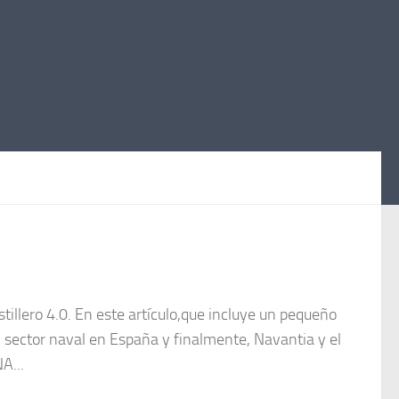
tillero 4.0. En este artículo,que incluye un pequeño
l sector naval en España y finalmente, Navantia y el
A...