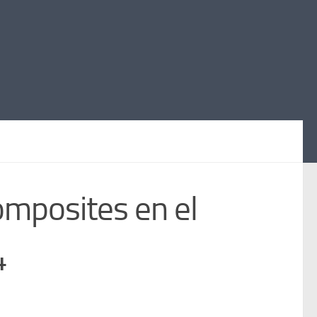
omposites en el
4