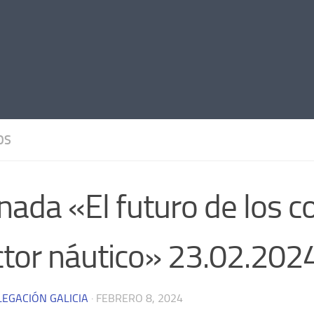
OS
nada «El futuro de los c
ctor náutico» 23.02.202
LEGACIÓN GALICIA
·
FEBRERO 8, 2024