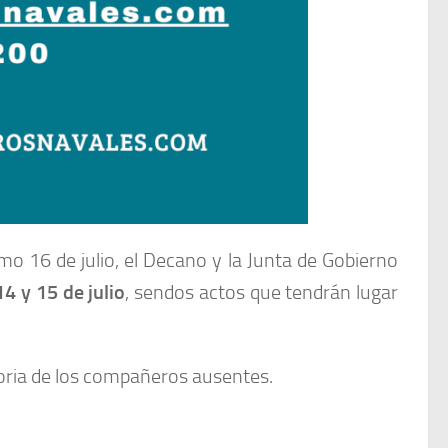
mo 16 de julio, el Decano y la Junta de Gobierno
14 y 15 de julio
, sendos actos que tendrán lugar
oria de los compañeros ausentes.