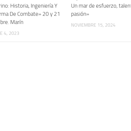
no: Historia, Ingeniería Y
Un mar de esfuerzo, talen
orma De Combate» 20 y 21
pasión»
bre. Marín
NOVIEMBRE 15, 2024
 4, 2023