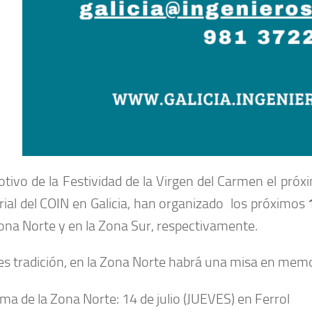
tivo de la Festividad de la Virgen del Carmen el próxi
orial del COIN en Galicia, han organizado los próximos
Zona Norte y en la Zona Sur, respectivamente.
s tradición, en la Zona Norte habrá una misa en mem
ama de
la Zona Norte: 14 de julio (JUEVES) en Ferrol