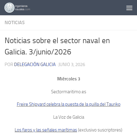
Saltar al contenido
NOTICIAS
Noticias sobre el sector naval en
Galicia. 3/junio/2026
POR
DELEGACIÓN GALICIA
·
JUNIO 3, 2026
Miércoles 3
Sectormaritimo.es
Freire Shipyard celebra la puesta de la quilla del Tauriko
La Voz de Galicia
Los faros y las señales marítimas
(exclusivo suscriptores)