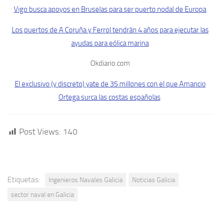
Vigo busca apoyos en Bruselas para ser puerto nodal de Europa
Los puertos de A Coruña y Ferrol tendrán 4 años para ejecutar las
ayudas para eólica marina
Okdiario.com
El exclusivo (y discreto) yate de 35 millones con el que Amancio
Ortega surca las costas españolas
Post Views:
140
Etiquetas:
Ingenieros Navales Galicia
Noticias Galicia
sector naval en Galicia