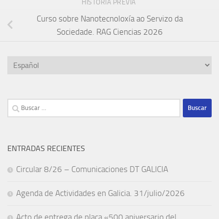
HISTORIA PREVIA
Curso sobre Nanotecnoloxía ao Servizo da
Sociedade. RAG Ciencias 2026
Elegir
un
idioma
Buscar:
ENTRADAS RECIENTES
Circular 8/26 – Comunicaciones DT GALICIA
Agenda de Actividades en Galicia. 31/julio/2026
Acto de entrega de placa «500 aniversario del