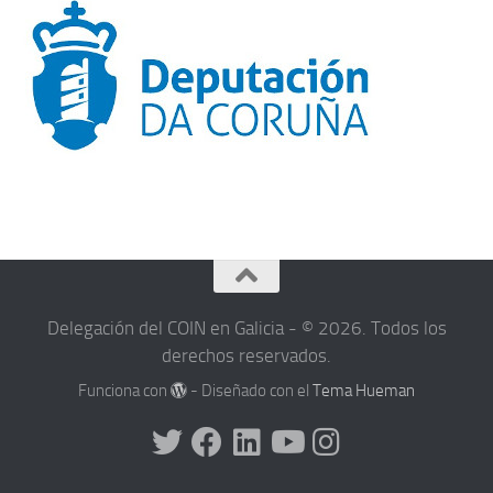
Delegación del COIN en Galicia - © 2026. Todos los
derechos reservados.
Funciona con
- Diseñado con el
Tema Hueman