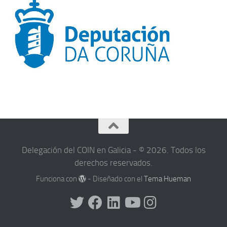
Delegación del COIN en Galicia - © 2026. Todos los
derechos reservados.
Funciona con
- Diseñado con el
Tema Hueman