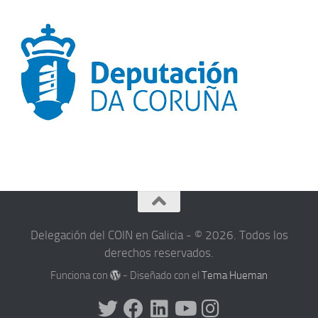
Delegación del COIN en Galicia - © 2026. Todos los
derechos reservados.
Funciona con
- Diseñado con el
Tema Hueman